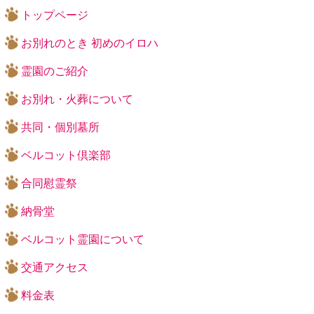
トップページ
お別れのとき 初めのイロハ
霊園のご紹介
お別れ・火葬について
共同・個別墓所
ベルコット倶楽部
合同慰霊祭
納骨堂
ベルコット霊園について
交通アクセス
料金表