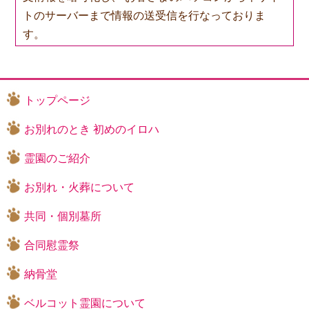
トのサーバーまで情報の送受信を行なっておりま
す。
通信の内容は暗号化されておりますので、万が一、
第三者に情報を盗み見られても解読するのは非常に
困難です。
トップページ
このようなことから安心して送信して頂けます。
お別れのとき 初めのイロハ
●個人情報保護方針
霊園のご紹介
ベルコット霊園は（以下、「当園」という）は、業
務上当園が取り扱うすべての個人情報の保護につい
お別れ・火葬について
て社会的使命を十分に認識し、情報主体の権利の保
共同・個別墓所
護、個人情報に関する法規制等を遵守し、以下に示
す方針を具体化するために遵守規程（コンプライア
合同慰霊祭
ンス・プログラム）を構築し、社会的要請の変化、
納骨堂
経営環境の変動等を常に着目し、個人情報保護マネ
ジメントシステムの継続的改善に全社をあげて取り
ベルコット霊園について